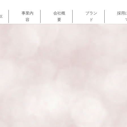
事業内
会社概
ブラン
採用
E
容
要
ド